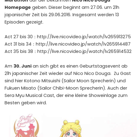
Marathon
auf der bekannten
Nico Nico Douga
Homepage
geben. Dieser beginnt am 27.06. um 21h
japanischer Zeit bis 29.06.2016. Insgesamt werden 13
Episoden gezeigt.
Act 27 bis 30：
http://live.nicovideo.jp/watch/lv265913275
Act 31 bis 34：
http://live.nicovideo.jp/watch/lv265914487
Act 35 bis 38：
http://live.nicovideo.jp/watch/lv265914532
Am
30. Juni
an sich gibt es einen
Geburtstagsevent
ab
21h japanischer Zeit wieder auf Nico Nico Douga. Zu Gast
sind hier Kotono Mitsuishi (Sailor Moon Sprecherin) und
Fukuen Misato (Sailor Chibi-Moon Sprecherin). Auch der
Sera Myu Musical Cast, der eine kleine Showeinlage zum
Besten geben wird.