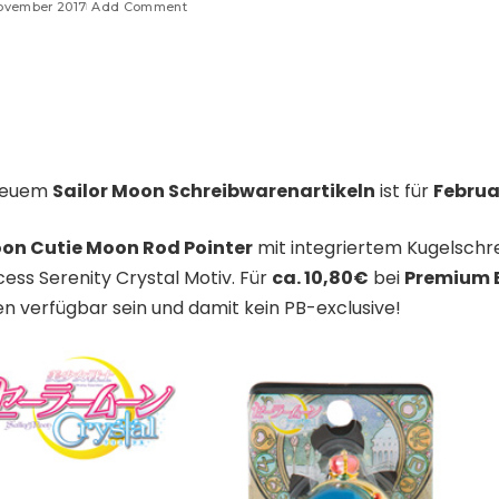
November 2017
Add Comment
 neuem
Sailor Moon Schreibwarenartikeln
ist für
Februa
oon Cutie Moon Rod Pointer
mit integriertem Kugelschr
cess Serenity Crystal Motiv. Für
ca. 10,80€
bei
Premium 
n verfügbar sein und damit kein PB-exclusive!