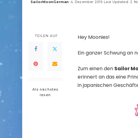
SailorMoonGerman
4. Dezember 2015
Last Updated: 2. 
Posted
by
TEILEN AUF
Hey Moonies!
Ein ganzer Schwung an
Zum einen den
Sailor M
erinnert an das eine Prin
in japanischen Geschäfte
Als nächstes
lesen