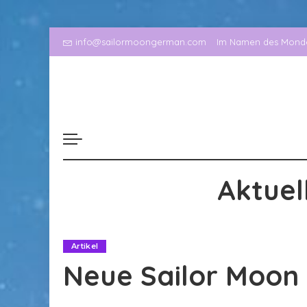
info@sailormoongerman.com
Im Namen des Mondes
Aktuel
Artikel
Neue Sailor Moon 