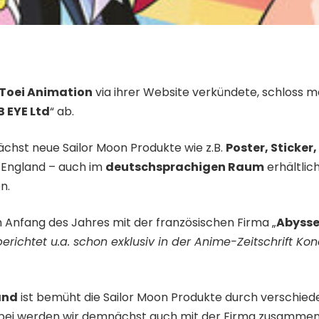
Toei Animation
via ihrer Website verkündete, schloss m
B EYE Ltd
“ ab.
st neue Sailor Moon Produkte wie z.B.
Poster, Sticker
n England – auch im
deutschsprachigen Raum
erhältlic
n.
nfang des Jahres mit der französischen Firma „
Abysse
berichtet u.a. schon exklusiv in der Anime-Zeitschrift
Kon
and
ist bemüht die Sailor Moon Produkte durch verschiede
erbei werden wir demnächst auch mit der Firma zusammen