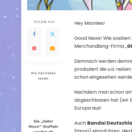
TEILEN AUF
Hey Moonies!
Good News! Wie soeben
Merchandising-Firma „
G
Demnach werden demnäch
produziert die u.a. nebe
Als nächstes
schon eingesehen werde
lesen
Nachdem man schon am A
abgeschlossen hat (
wir 
Europa aus!
Die „Sailor
Auch
Bandai Deutschl
Moon“-Staffeln
Figuya
) einzuführen. Hi
werden als