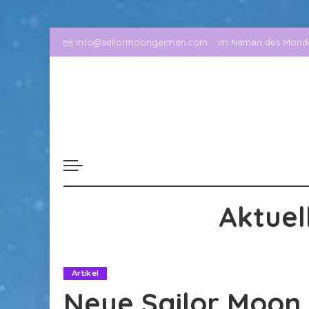
info@sailormoongerman.com
Im Namen des Mondes
Aktuel
Artikel
Neue Sailor Moon 