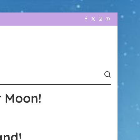
r Moon!
and!