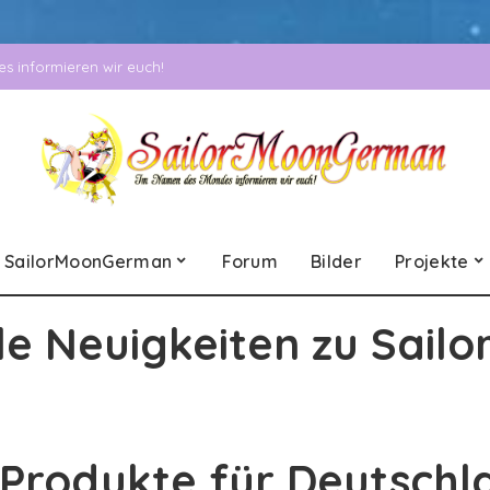
 informieren wir euch!
SailorMoonGerman
Forum
Bilder
Projekte
le Neuigkeiten zu Sailo
Produkte für Deutschl