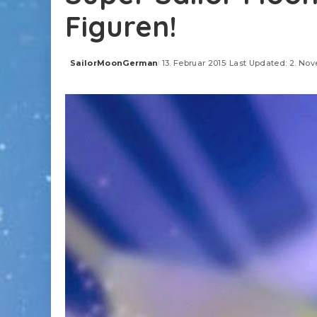
Figuren!
SailorMoonGerman
13. Februar 2015
Last Updated: 2. No
Posted
by