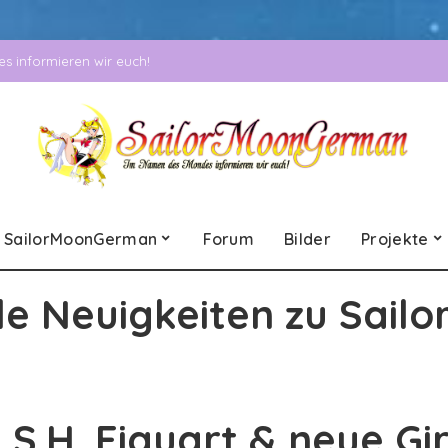
 informieren wir euch!
SailorMoonGerman
Forum
Bilder
Projekte
le Neuigkeiten zu Sailo
 S.H. Figuart & neue Gi