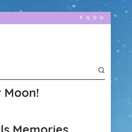
r Moon!
rls Memories