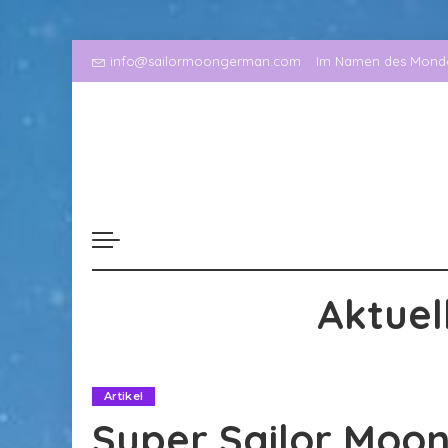
info@sailormoongerman.com
Im Namen des Mondes
Aktuel
Artikel
Super Sailor Moon