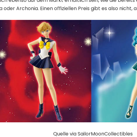
lich ebenso auf dem Markt erhältlich sein, wie die bereit
 oder Archonia. Einen offiziellen Preis gibt es also nicht
Quelle
via
SailorMoonCollectibles