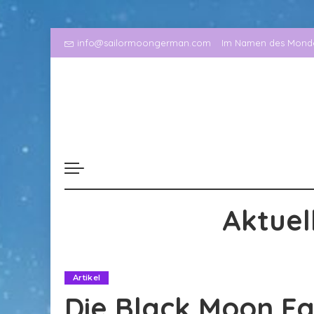
info@sailormoongerman.com
Im Namen des Mondes
Aktuel
Artikel
Die Black Moon Fam