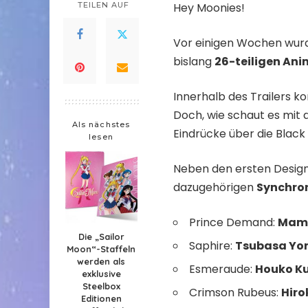
TEILEN AUF
Hey Moonies!
Vor einigen Wochen wurd
bislang
26-teiligen Ani
Innerhalb des Trailers k
Doch, wie schaut es mit 
Als nächstes
Eindrücke über die Black
lesen
Neben den ersten Desig
dazugehörigen
Synchro
Prince Demand:
Mamo
Die „Sailor
Saphire:
Tsubasa Yo
Moon“-Staffeln
werden als
Esmeraude:
Houko K
exklusive
Steelbox
Crimson Rubeus:
Hiro
Editionen