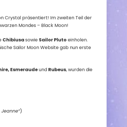
oon Crystal
präsentiert! Im zweiten Teil der
chwarzen Mondes – Black Moon!
re
Chibiusa
sowie
Sailor Pluto
einholen.
anische Sailor Moon Website gab nun erste
hire, Esmeraude
und
Rubeus
, wurden die
u Jeanne“
)