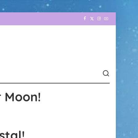
r Moon!
stal!