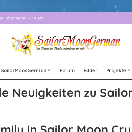
 informieren wir euch!
SailorMoonGerman
Forum
Bilder
Projekte
le Neuigkeiten zu Sailo
ily in Sailor Moon Cry