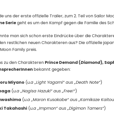
e uns der erste
offizielle Trailer, zum 2. Teil von Sailor M
me Serie
geht es um den Kampf gegen die Familie des S
onnte man sich schon erste Eindrücke über die Charakte
den restlichen neuen Charakteren aus? Die offizielle jap
 Moon Family preis.
ns zu den Charakteren
Prince Demand (
Diamond
), Sap
nsprecherInnen
bekannt gegeben:
ru Miyano
(
u.a „Light Yagami“ aus „Death Note“
)
naga
(
u.a „Nagisa Hazuki“ aus „Free!“
)
uwashima
(
u.a „Maron Kusakabe“ aus „Kamikaze Kaito
ki Takahashi
(
u.a „Impmon“ aus „Digimon Tamers“
)