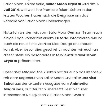
Sailor Moon Anime Serie,
Sailor Moon Crystal
wird am
5.
Juli 2014
, weltweit ihre Premiere feiern! Schon in den
letzten Wochen haben sich die Ereignisse um das
Remake von Sailor Moon überschlagen.
Natürlich werden wir, vom SailorMoonGerman Team euch
einige Tage vorher mit einem
Tutorial
informieren, wie ihr
euch die neue Serie via Nico Nico Douga anschauen
könnt. Aber bevor dies geschieht, möchten wir euch an
dieser Stelle ein besonderes
Interview zu Sailor Moon
Crystal
präsentieren.
Unser SMG Mitglied
The Kueken
hat für euch das Interview
mit dem Regisseur von Sailor Moon Crytsal,
Munehisa
Sakai
aus der aktuellen Ausgabe vom
Animedia
Magazines
, auf Deutsch übersetzt. Lest hier über
interessante Neuigkeiten zu Sailor Moon Crystal:
RE: MAKE UP!