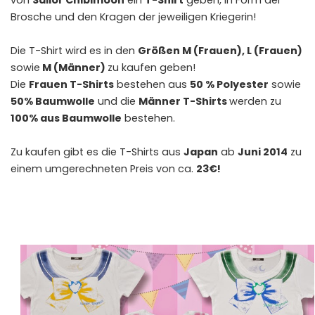
von
Sailor Chibimoon
ein
T-Shirt
geben, in Form der
Brosche und den Kragen der jeweiligen Kriegerin!
Die T-Shirt wird es in den
Größen M (Frauen), L (Frauen)
sowie
M (Männer)
zu kaufen geben!
Die
Frauen T-Shirts
bestehen aus
50 % Polyester
sowie
50% Baumwolle
und die
Männer T-Shirts
werden zu
100% aus Baumwolle
bestehen.
Zu kaufen gibt es die T-Shirts aus
Japan
ab
Juni 2014
zu
einem umgerechneten Preis von ca.
23€!