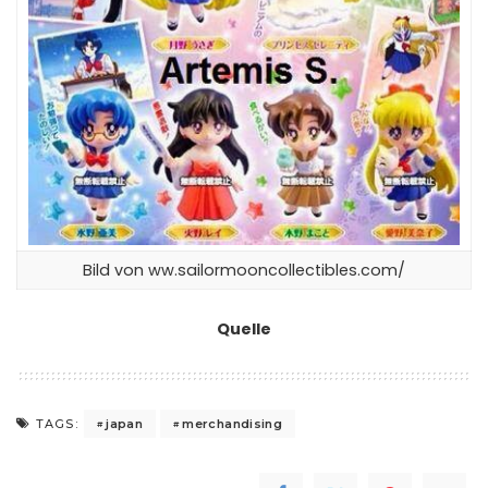
Bild von
ww.sailormooncollectibles.com/
Quelle
japan
merchandising
TAGS: