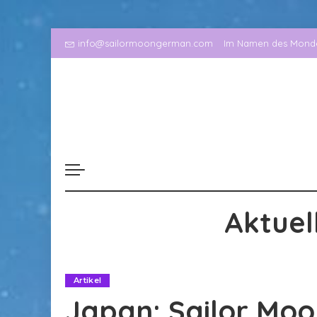
info@sailormoongerman.com
Im Namen des Mondes
Aktuel
Artikel
Japan: Sailor Mo