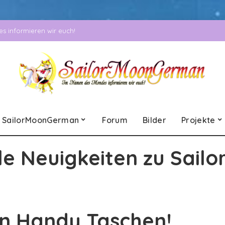
 informieren wir euch!
SailorMoonGerman
Forum
Bilder
Projekte
le Neuigkeiten zu Sailo
on Handy Taschen!