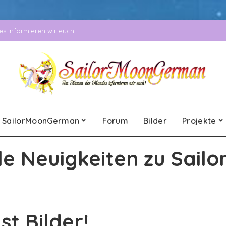
 informieren wir euch!
SailorMoonGerman
Forum
Bilder
Projekte
le Neuigkeiten zu Sailo
t Bilder!