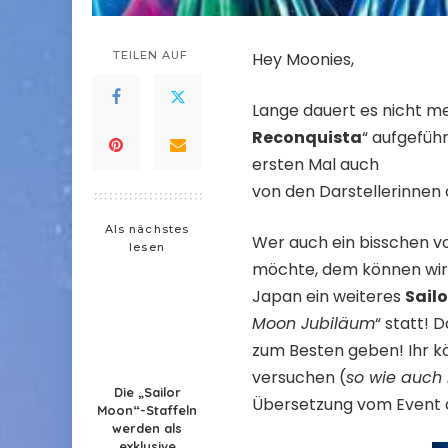
TEILEN AUF
Hey Moonies,
Lange dauert es nicht 
Reconquista
“ aufgefüh
ersten Mal auch
von den Darstellerinnen
Als nächstes
Wer auch ein bisschen 
lesen
möchte, dem können wir
Japan ein weiteres
Sail
Moon Jubiläum
“ statt! 
zum Besten geben! Ihr k
versuchen (
so wie auch 
Die „Sailor
Übersetzung vom Event a
Moon“-Staffeln
werden als
exklusive