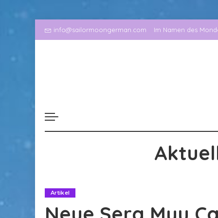
info@sailormoongerman.com
Im Namen des Mondes
Aktuel
Artikel
Neue Sera Myu Cas