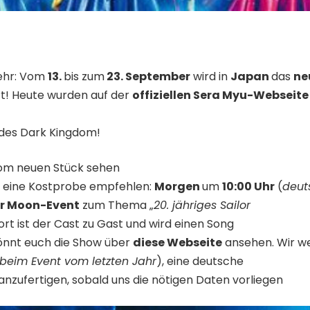
mehr: Vom
13.
bis zum
23. September
wird in
Japan
das
ne
rt! Heute wurden auf der
offiziellen Sera Myu-Webseite
 des Dark Kingdom!
vom neuen Stück sehen
 eine Kostprobe empfehlen:
Morgen
um
10:00 Uhr
(
deut
or Moon-Event
zum Thema „
20. jähriges Sailor
Dort ist der Cast zu Gast und wird einen Song
önnt euch die Show über
diese Webseite
ansehen. Wir we
beim Event vom letzten Jahr
), eine deutsche
nzufertigen, sobald uns die nötigen Daten vorliegen