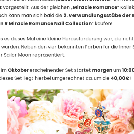
t
vorgestellt. Aus der gleichen „
Miracle Romance
“ Kolle
ch kann man sich bald die
2. Verwandlungsstäbe der I
n R Miracle Romance Nail Collection
“ kaufen!
 es dieses Mal eine kleine Herausforderung war, die ri
ürden. Neben den vier bekannten Farben für die Inner S
r Sailor Moon repräsentiert.
s im
Oktober
erscheinender Set startet
morgen
um
10:0
 dieses Set liegt hierbei umgerechnet ca. um die
40,00€
!