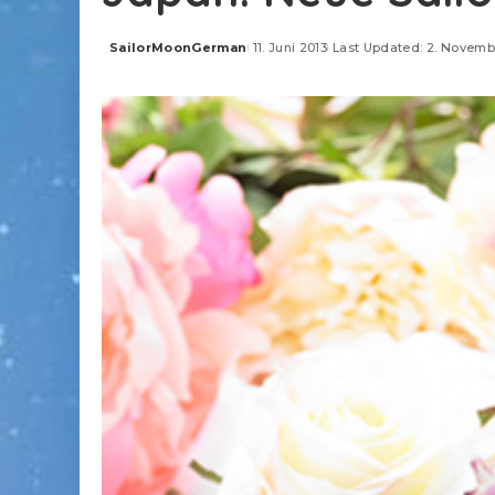
SailorMoonGerman
11. Juni 2013
Last Updated: 2. Novemb
Posted
by