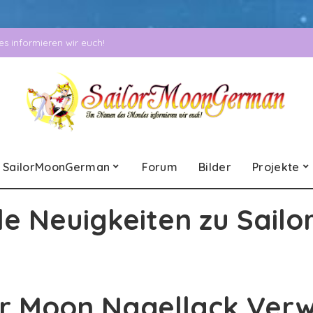
 informieren wir euch!
SailorMoonGerman
Forum
Bilder
Projekte
le Neuigkeiten zu Sailo
or Moon Nagellack Ver