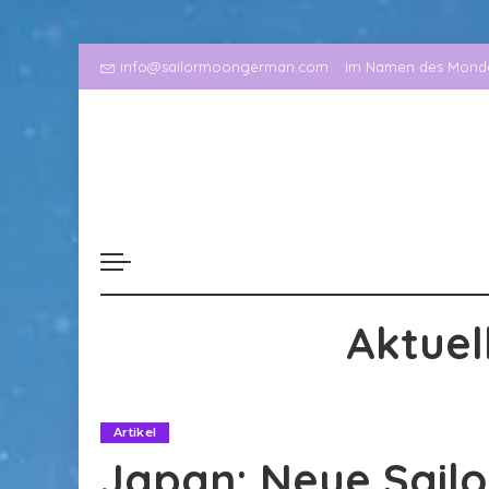
info@sailormoongerman.com
Im Namen des Mondes
Aktuel
Artikel
Japan: Neue Sail