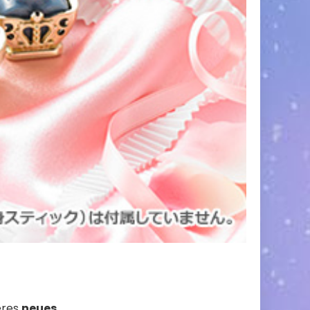
eres
neues