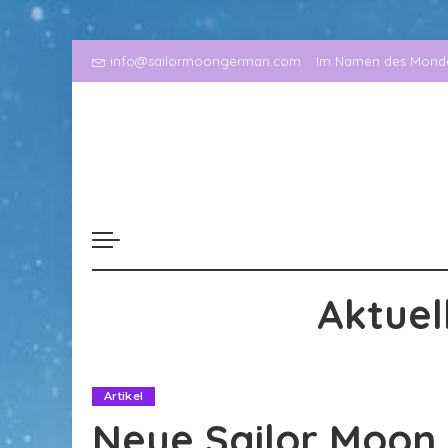
info@sailormoongerman.com
Im Namen des Mondes
Aktuel
Artikel
Neue Sailor Moon 