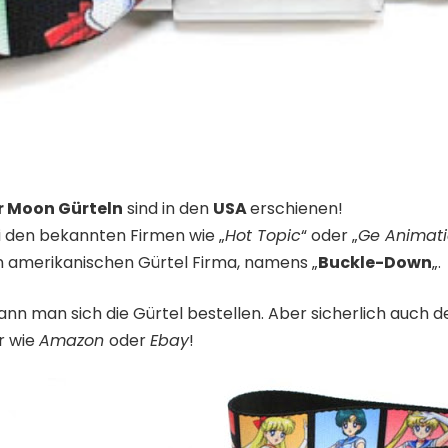
r Moon Gürteln
sind in den
USA
erschienen!
i den bekannten Firmen wie „
Hot Topic
“ oder „
Ge Animat
n amerikanischen Gürtel Firma, namens „
Buckle-Down
„.
ann man sich die Gürtel bestellen. Aber sicherlich auch
r wie
Amazon
oder
Ebay
!