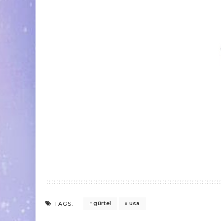
gürtel
usa
TAGS: