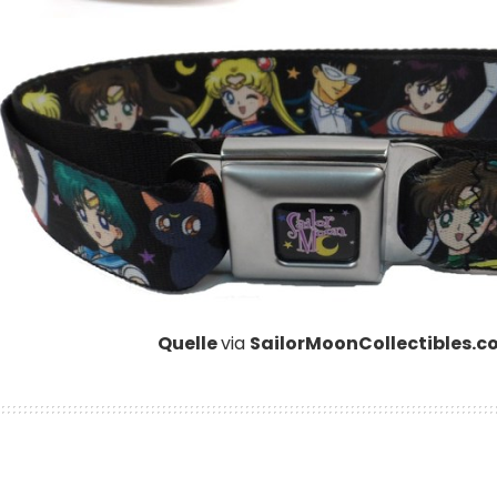
Quelle
via
SailorMoonCollectibles.c