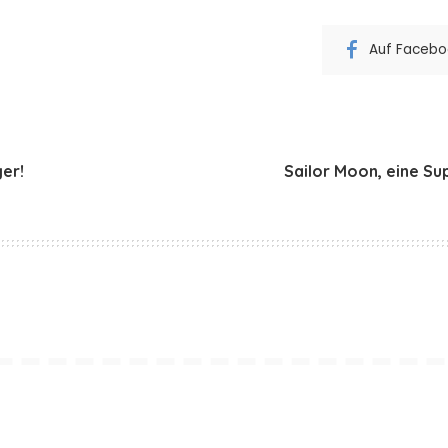
Auf Faceboo
er!
Sailor Moon, eine Su