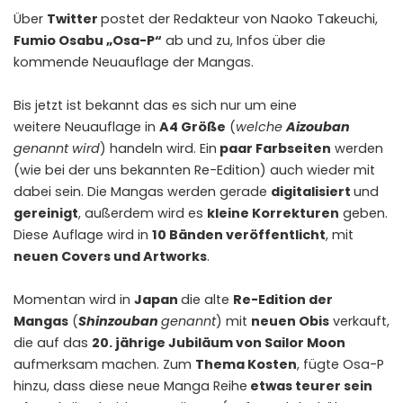
Über
Twitter
postet der Redakteur von Naoko Takeuchi,
Fumio Osabu „Osa-P“
ab und zu, Infos über die
kommende Neuauflage der Mangas.
Bis jetzt ist bekannt das es sich nur um eine
weitere Neuauflage in
A4 Größe
(
welche
Aizouban
genannt wird
) handeln wird. Ein
paar Farbseiten
werden
(wie bei der uns bekannten Re-Edition) auch wieder mit
dabei sein. Die Mangas werden gerade
digitalisiert
und
gereinigt
, außerdem wird es
kleine Korrekturen
geben.
Diese Auflage wird in
10 Bänden veröffentlicht
, mit
neuen Covers und Artworks
.
Momentan wird in
Japan
die alte
Re-Edition der
Mangas
(
Shinzouban
genannt
) mit
neuen Obis
verkauft,
die auf das
20. jährige Jubiläum von Sailor Moon
aufmerksam machen. Zum
Thema Kosten
, fügte Osa-P
hinzu, dass diese neue Manga Reihe
etwas teurer sein