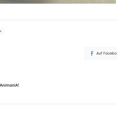
n
Auf Faceboo
 AnimaniA!