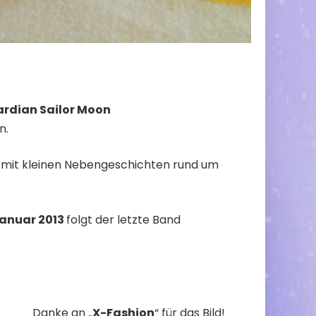
ardian Sailor Moon
n.
lt mit kleinen Nebengeschichten rund um
anuar 2013
folgt der letzte Band
Danke an „
X-Fashion
“ für das Bild!