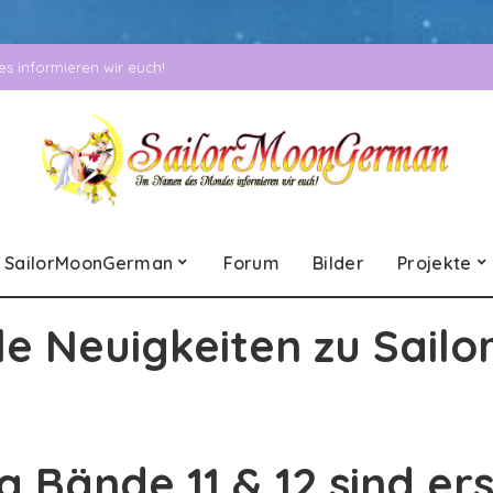
 informieren wir euch!
SailorMoonGerman
Forum
Bilder
Projekte
le Neuigkeiten zu Sailo
 Bände 11 & 12 sind er