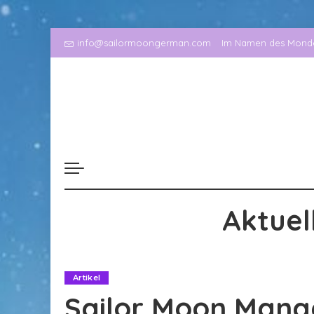
info@sailormoongerman.com
Im Namen des Mondes
Aktuel
Artikel
Sailor Moon Manga