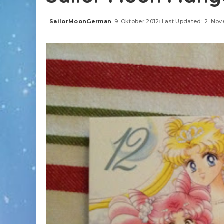
SailorMoonGerman
9. Oktober 2012
Last Updated: 2. No
Posted
by