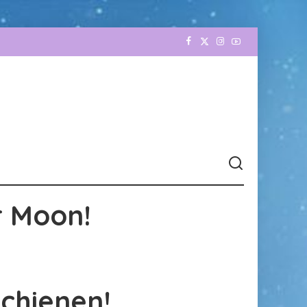
r Moon!
schienen!