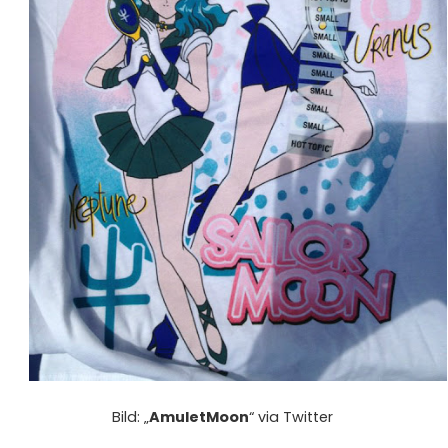
Bild: „
AmuletMoon
“ via
Twitter