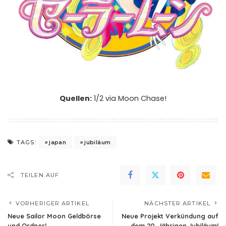
Quellen:
1
/
2
via
Moon Chase!
japan
jubiläum
TAGS:
TEILEN AUF
VORHERIGER ARTIKEL
NÄCHSTER ARTIKEL
Neue Sailor Moon Geldbörse
Neue Projekt Verkündung auf
und Ordner!
dem 20. Jährigen Jubiläum!