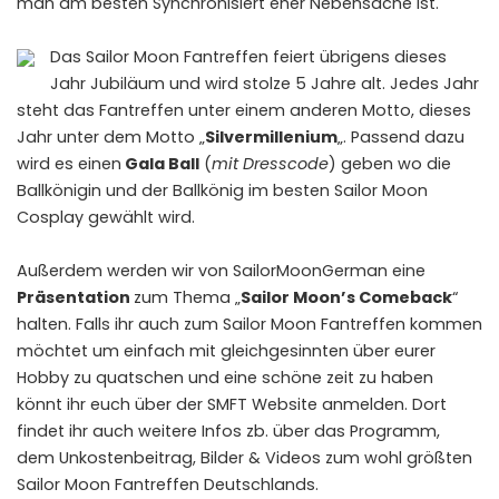
man am besten Synchronisiert eher Nebensache ist.
Das Sailor Moon Fantreffen feiert übrigens dieses
Jahr Jubiläum und wird stolze 5 Jahre alt. Jedes Jahr
steht das Fantreffen unter einem anderen Motto, dieses
Jahr unter dem Motto „
Silvermillenium
„. Passend dazu
wird es einen
Gala Ball
(
mit Dresscode
) geben wo die
Ballkönigin und der Ballkönig im besten Sailor Moon
Cosplay gewählt wird.
Außerdem werden wir von SailorMoonGerman eine
Präsentation
zum Thema „
Sailor Moon’s Comeback
“
halten. Falls ihr auch zum Sailor Moon Fantreffen kommen
möchtet um einfach mit gleichgesinnten über eurer
Hobby zu quatschen und eine schöne zeit zu haben
könnt ihr euch über der
SMFT Website
anmelden. Dort
findet ihr auch weitere Infos zb. über das Programm,
dem Unkostenbeitrag, Bilder & Videos zum wohl größten
Sailor Moon Fantreffen Deutschlands.