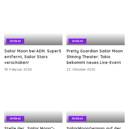
Artikel
Artikel
Sailor Moon bei ADN: SuperS
Pretty Guardian Sailor Moon
entfernt, Sailor Stars
Shining Theater: Tokio
verschoben!
bekommt neues Live-Event
18. Februar 2026
22. Oktober 2025
Artikel
Artikel
Stelle der „Sailor Moon“-
SailorMoonGerman auf der