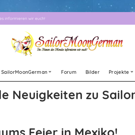
 informieren wir euch!
SailorMoonGerman
Forum
Bilder
Projekte
le Neuigkeiten zu Sailo
ums Feier in Mexiko!