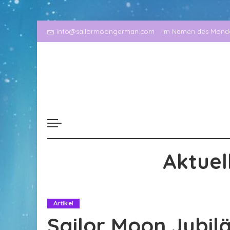
info@sailormoongerman.com
Im Namen des Mondes
Aktuel
Artikel
Sailor Moon Jubilä