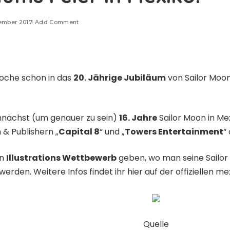
vember 2017
Add Comment
oche schon in das
20. Jährige Jubiläum
von Sailor Moon
mnächst (um genauer zu sein)
16. Jahre
Sailor Moon in Mex
 & Publishern „
Capital 8
“ und „
Towers Entertainment
“
en
Illustrations Wettbewerb
geben, wo man seine Sailor
werden. Weitere Infos findet ihr
hier
auf der offiziellen me
Quelle