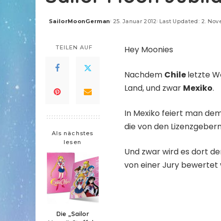
SailorMoonGerman
25. Januar 2012
Last Updated: 2. No
Posted
by
TEILEN AUF
Hey Moonies
Nachdem
Chile
letzte W
Land, und zwar
Mexiko
.
In Mexiko feiert man de
die von den Lizenzgebern
Als nächstes
lesen
Und zwar wird es dort d
von einer Jury bewertet 
Die „Sailor