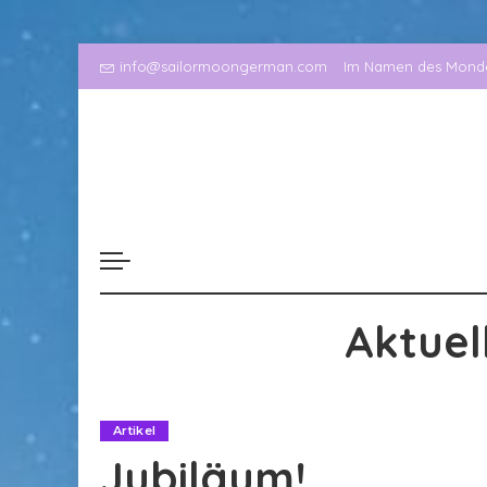
info@sailormoongerman.com
Im Namen des Mondes
Aktuel
Artikel
Jubiläum!