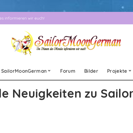
 informieren wir euch!
SailorMoonGerman
Forum
Bilder
Projekte
le Neuigkeiten zu Sailo