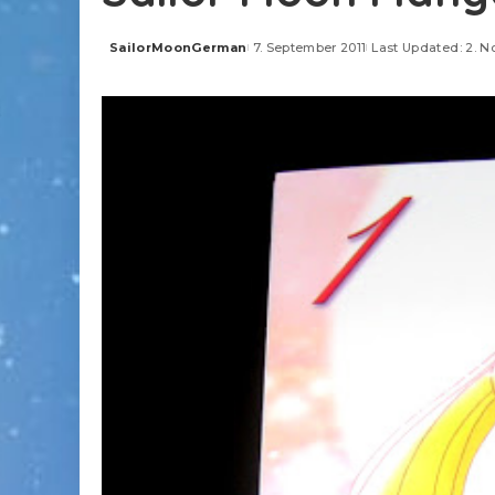
SailorMoonGerman
7. September 2011
Last Updated: 2. 
Posted
by