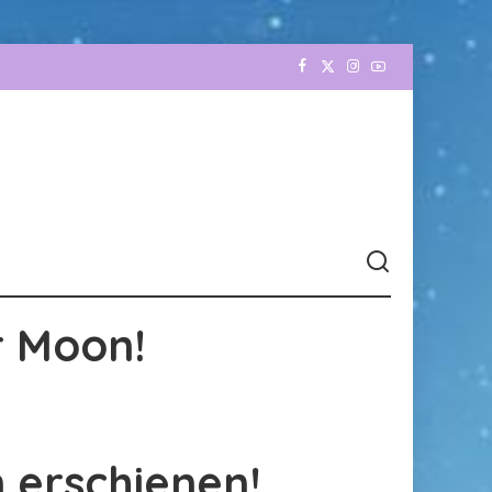
r Moon!
 erschienen!