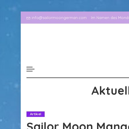
info@sailormoongerman.com
Im Namen des Mondes
Aktuel
Artikel
Sailor Moon Manga