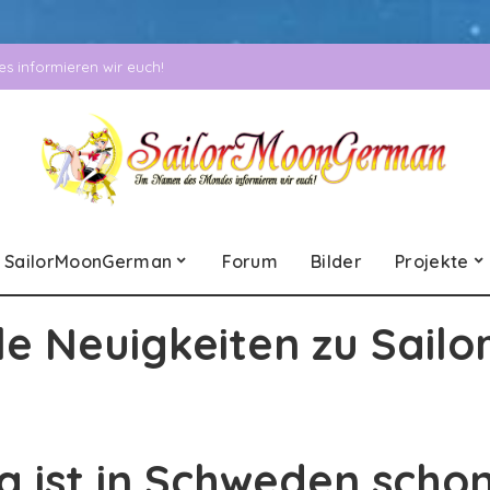
 informieren wir euch!
SailorMoonGerman
Forum
Bilder
Projekte
le Neuigkeiten zu Sailo
 ist in Schweden schon