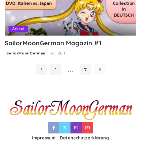
Artikel
SailorMoonGerman Magazin #1
SailorMoonGerman
1. Juli 2011
Posted
by
…
1
7
8
Impressum
Datenschutzerklärung