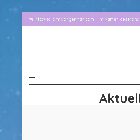
info@sailormoongerman.com
Im Namen des Mondes
Aktuel