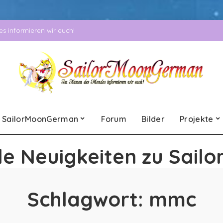
 informieren wir euch!
SailorMoonGerman
Forum
Bilder
Projekte
le Neuigkeiten zu Sailo
Schlagwort:
mmc