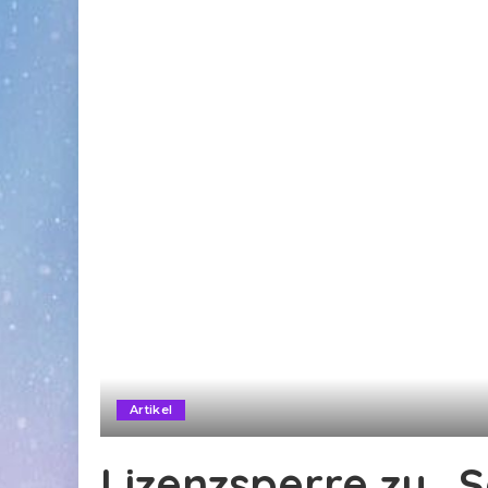
Artikel
Lizenzsperre zu „S