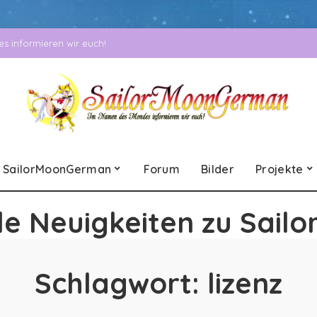
 informieren wir euch!
SailorMoonGerman
Forum
Bilder
Projekte
le Neuigkeiten zu Sailo
Schlagwort:
lizenz