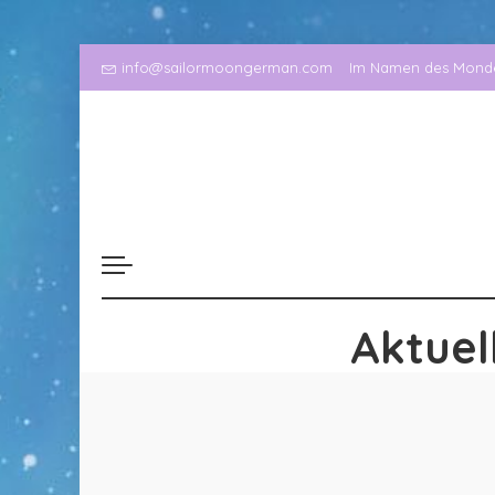
info@sailormoongerman.com
Im Namen des Mondes
Aktuel