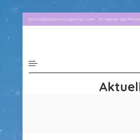
info@sailormoongerman.com
Im Namen des Mondes
Aktuel