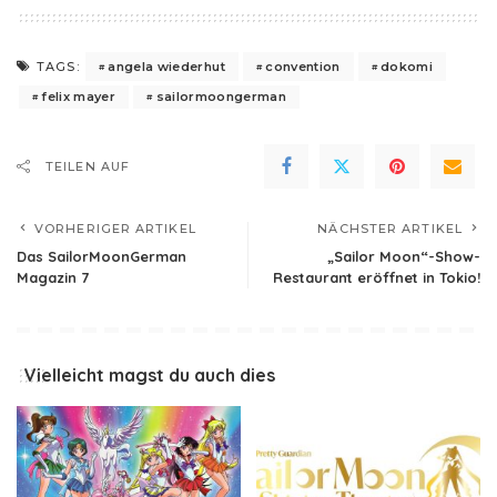
angela wiederhut
convention
dokomi
TAGS:
felix mayer
sailormoongerman
TEILEN AUF
VORHERIGER ARTIKEL
NÄCHSTER ARTIKEL
Das SailorMoonGerman
„Sailor Moon“-Show-
Magazin 7
Restaurant eröffnet in Tokio!
Vielleicht magst du auch dies