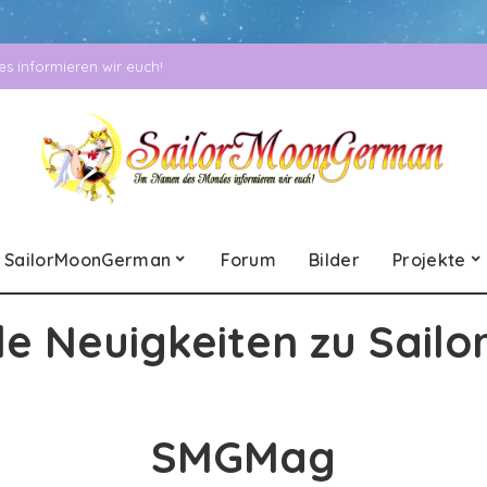
 informieren wir euch!
SailorMoonGerman
Forum
Bilder
Projekte
le Neuigkeiten zu Sailo
SMGMag