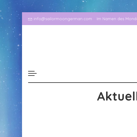
info@sailormoongerman.com
Im Namen des Mondes
Aktuel