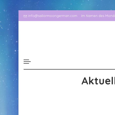
info@sailormoongerman.com
Im Namen des Mondes
Aktuel