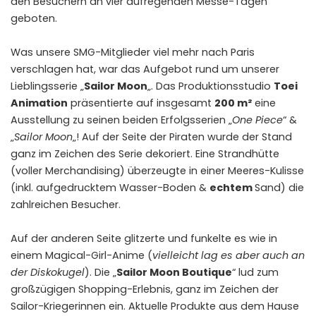
den Besuchern an vier aufregenden Messe-Tagen
geboten.
Was unsere SMG-Mitglieder viel mehr nach Paris
verschlagen hat, war das Aufgebot rund um unserer
Lieblingsserie „
Sailor Moon
„. Das Produktionsstudio
Toei
Animation
präsentierte auf insgesamt
200 m²
eine
Ausstellung zu seinen beiden Erfolgsserien „
One Piece
“ &
„
Sailor Moon
„! Auf der Seite der Piraten wurde der Stand
ganz im Zeichen des Serie dekoriert. Eine Strandhütte
(voller Merchandising) überzeugte in einer Meeres-Kulisse
(inkl. aufgedrucktem Wasser-Boden &
echtem
Sand) die
zahlreichen Besucher.
Auf der anderen Seite glitzerte und funkelte es wie in
einem Magical-Girl-Anime (
vielleicht lag es aber auch an
der Diskokugel
). Die „
Sailor Moon Boutique
“ lud zum
großzügigen Shopping-Erlebnis, ganz im Zeichen der
Sailor-Kriegerinnen ein. Aktuelle Produkte aus dem Hause