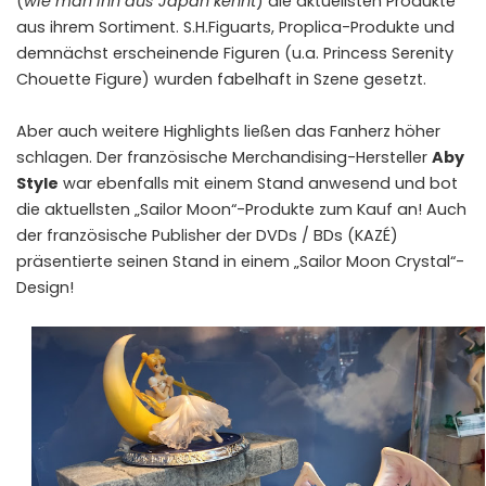
(
wie man ihn aus Japan kennt
) die aktuellsten Produkte
aus ihrem Sortiment. S.H.Figuarts, Proplica-Produkte und
demnächst erscheinende Figuren (u.a. Princess Serenity
Chouette Figure) wurden fabelhaft in Szene gesetzt.
Aber auch weitere Highlights ließen das Fanherz höher
schlagen. Der französische Merchandising-Hersteller
Aby
Style
war ebenfalls mit einem Stand anwesend und bot
die aktuellsten „Sailor Moon“-Produkte zum Kauf an! Auch
der französische Publisher der DVDs / BDs (KAZÉ)
präsentierte seinen Stand in einem „Sailor Moon Crystal“-
Design!