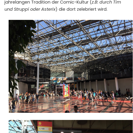
jahrelangen Tradition der Comic-Kultur (
z.B: durch Tim
und Struppi oder Asterix
) die dort zelebriert wird.