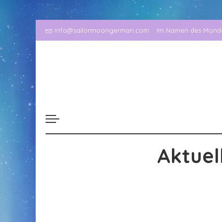
info@sailormoongerman.com
Im Namen des Mondes
Aktuel