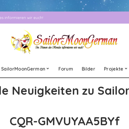
 informieren wir euch!
SailorMoonGerman
Forum
Bilder
Projekte
le Neuigkeiten zu Sailo
CQR-GMVUYAA5BYf