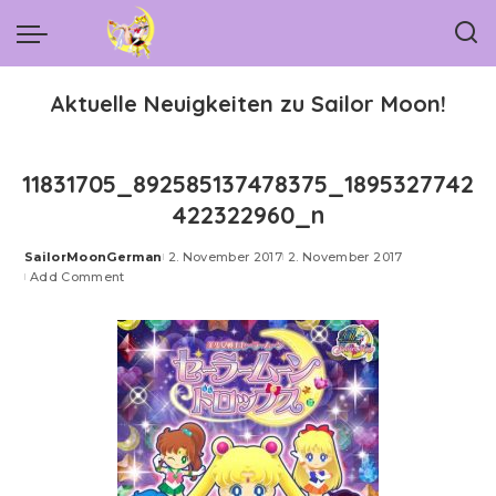
Aktuelle Neuigkeiten zu Sailor Moon!
11831705_892585137478375_1895327742
422322960_n
SailorMoonGerman
2. November 2017
2. November 2017
Posted
Add Comment
by