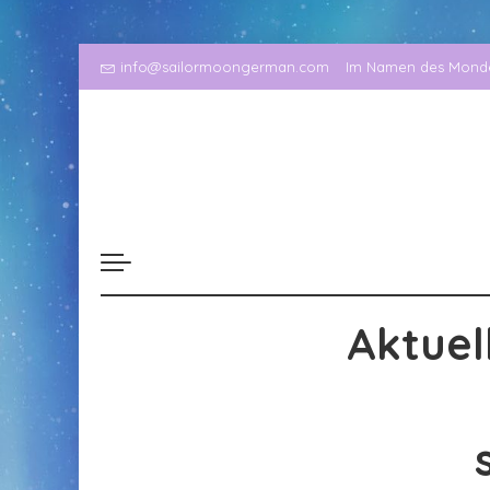
info@sailormoongerman.com
Im Namen des Mondes
Aktuel