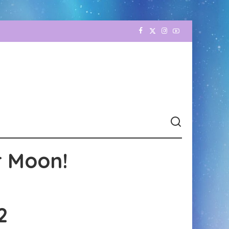
r Moon!
2