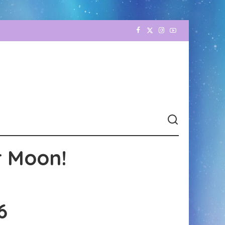
r Moon!
6