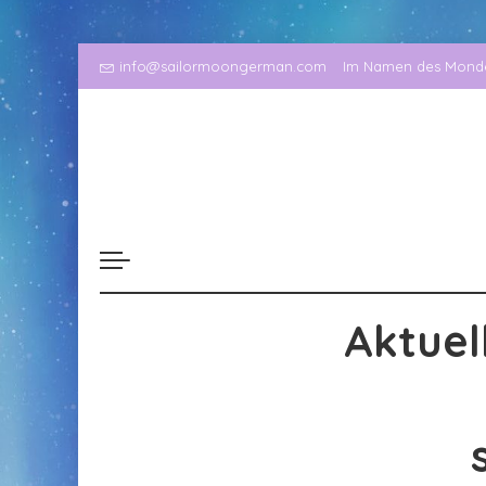
info@sailormoongerman.com
Im Namen des Mondes
Aktuel