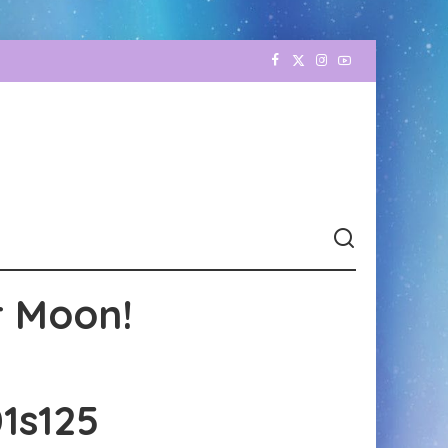
r Moon!
1s125