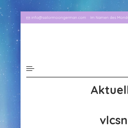
info@sailormoongerman.com
Im Namen des Mondes
Aktuel
vlcs