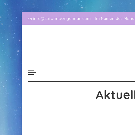
info@sailormoongerman.com
Im Namen des Mondes
Aktuel