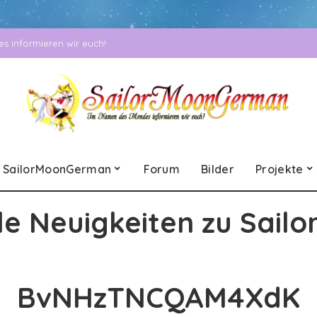
 informieren wir euch!
SailorMoonGerman
Forum
Bilder
Projekte
le Neuigkeiten zu Sailo
BvNHzTNCQAM4XdK