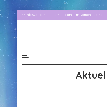
info@sailormoongerman.com
Im Namen des Mondes
Aktuel