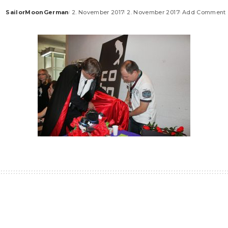
SailorMoonGerman
2. November 2017
2. November 2017
Add Comment
Posted
by