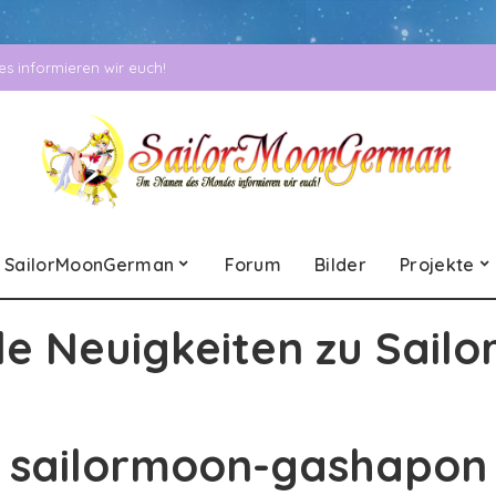
 informieren wir euch!
SailorMoonGerman
Forum
Bilder
Projekte
le Neuigkeiten zu Sailo
sailormoon-gashapon