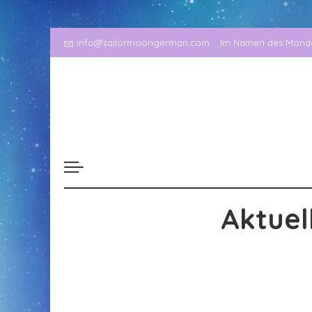
info@sailormoongerman.com
Im Namen des Mondes
Aktuel