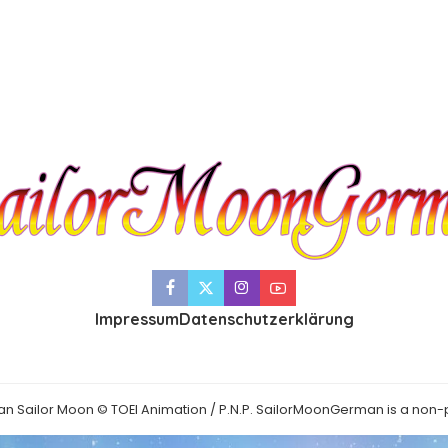
Impressum
Datenschutzerklärung
an Sailor Moon © TOEI Animation / P.N.P. SailorMoonGerman is a non-p