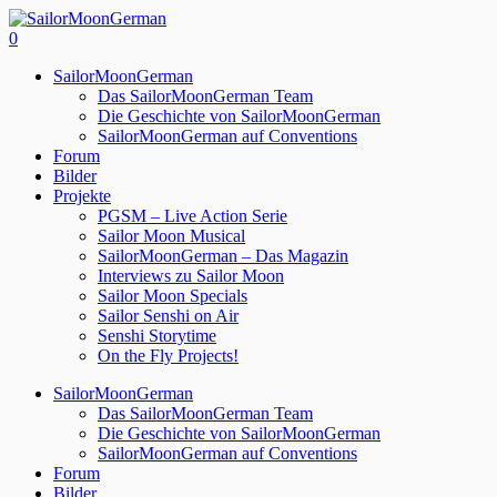
0
SailorMoonGerman
Das SailorMoonGerman Team
Die Geschichte von SailorMoonGerman
SailorMoonGerman auf Conventions
Forum
Bilder
Projekte
PGSM – Live Action Serie
Sailor Moon Musical
SailorMoonGerman – Das Magazin
Interviews zu Sailor Moon
Sailor Moon Specials
Sailor Senshi on Air
Senshi Storytime
On the Fly Projects!
SailorMoonGerman
Das SailorMoonGerman Team
Die Geschichte von SailorMoonGerman
SailorMoonGerman auf Conventions
Forum
Bilder