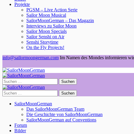
Projekte
PGSM – Live Action Serie
Sailor Moon Musical
SailorMoonGerman – Das Magazin
Interviews zu Sailor Moon
Sailor Moon Specials
Sailor Senshi on Air
Senshi Storytime
On the Fly Projects!
info@sailormoongerman.com
Im Namen des Mondes informieren wir
Suchen
nach:
Suchen
nach:
SailorMoonGerman
Das SailorMoonGerman Team
Die Geschichte von SailorMoonGerman
SailorMoonGerman auf Conventions
Forum
Bilder