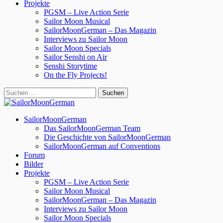
Projekte
PGSM – Live Action Serie
Sailor Moon Musical
SailorMoonGerman – Das Magazin
Interviews zu Sailor Moon
Sailor Moon Specials
Sailor Senshi on Air
Senshi Storytime
On the Fly Projects!
Suchen
nach:
SailorMoonGerman
Das SailorMoonGerman Team
Die Geschichte von SailorMoonGerman
SailorMoonGerman auf Conventions
Forum
Bilder
Projekte
PGSM – Live Action Serie
Sailor Moon Musical
SailorMoonGerman – Das Magazin
Interviews zu Sailor Moon
Sailor Moon Specials