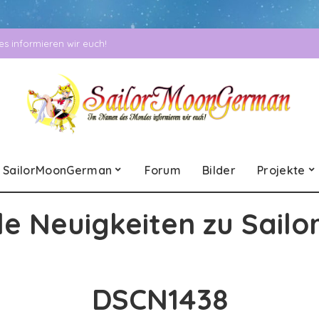
 informieren wir euch!
SailorMoonGerman
Forum
Bilder
Projekte
le Neuigkeiten zu Sailo
DSCN1438