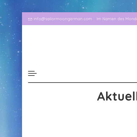
info@sailormoongerman.com
Im Namen des Mondes
Aktuel