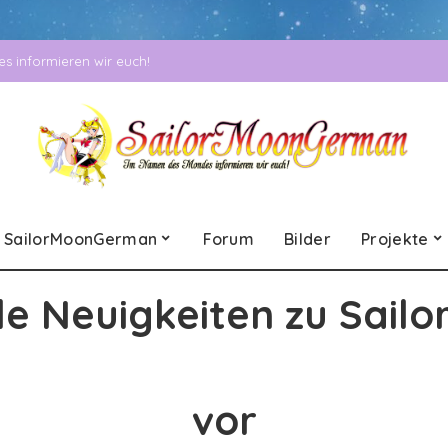
 informieren wir euch!
SailorMoonGerman
Forum
Bilder
Projekte
le Neuigkeiten zu Sailo
vor