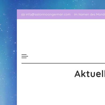
info@sailormoongerman.com
Im Namen des Mondes
Aktuel