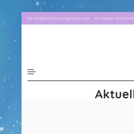
info@sailormoongerman.com
Im Namen des Mondes
Aktuel