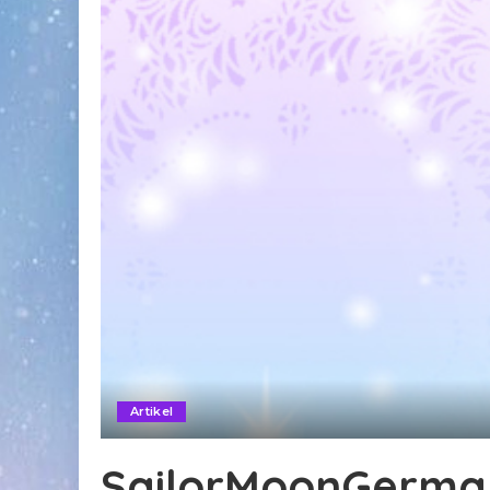
Artikel
SailorMoonGerman