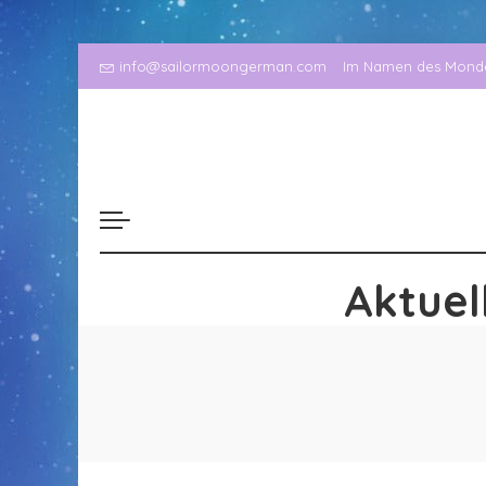
info@sailormoongerman.com
Im Namen des Mondes
Aktuel