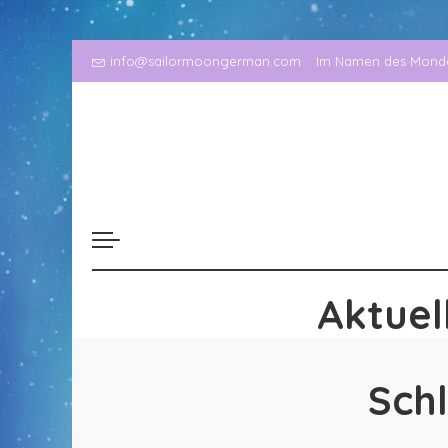
info@sailormoongerman.com
Im Namen des Mondes
Aktuel
Sch