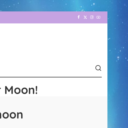
r Moon!
 moon