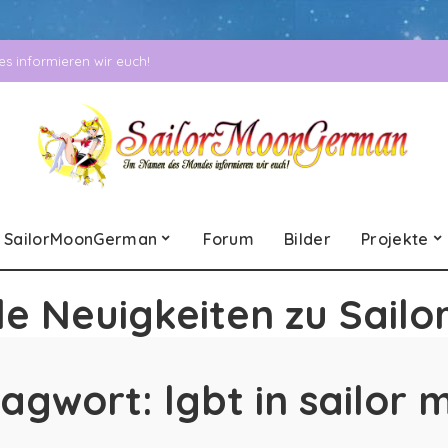
 informieren wir euch!
SailorMoonGerman
Forum
Bilder
Projekte
le Neuigkeiten zu Sailo
lagwort:
lgbt in sailor