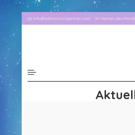
info@sailormoongerman.com
Im Namen des Mondes
Aktuel