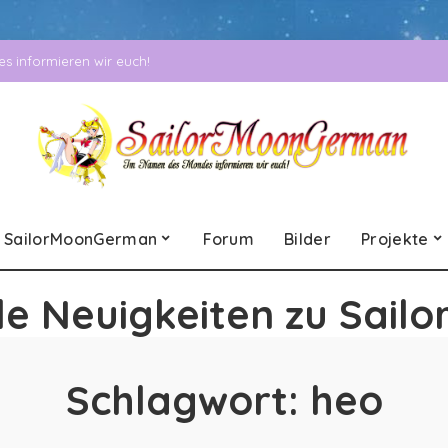
 informieren wir euch!
SailorMoonGerman
Forum
Bilder
Projekte
le Neuigkeiten zu Sailo
Schlagwort:
heo