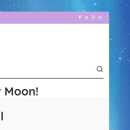
r Moon!
l