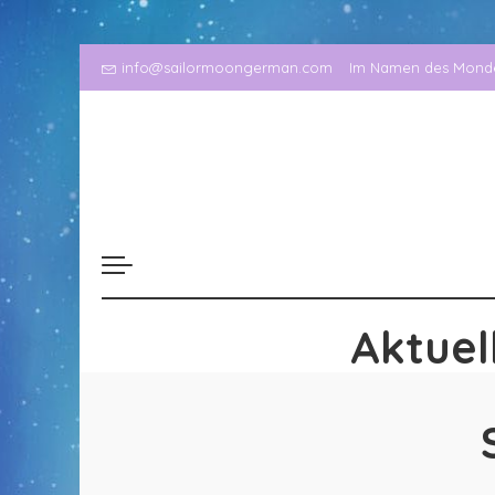
info@sailormoongerman.com
Im Namen des Mondes
Aktuel