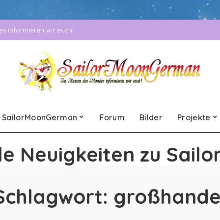
 informieren wir euch!
SailorMoonGerman
Forum
Bilder
Projekte
le Neuigkeiten zu Sailo
Schlagwort:
großhande