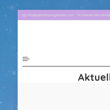
info@sailormoongerman.com
Im Namen des Mondes
Aktuel