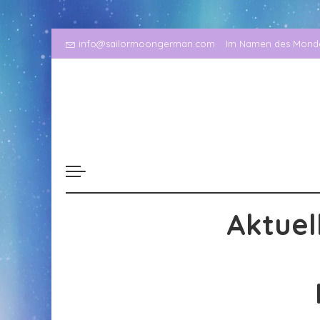
info@sailormoongerman.com
Im Namen des Mondes
Aktuel