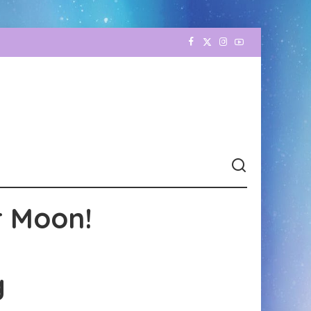
r Moon!
g