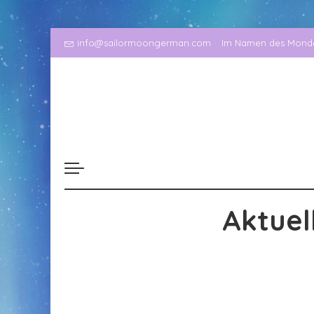
info@sailormoongerman.com
Im Namen des Mondes
Aktuel