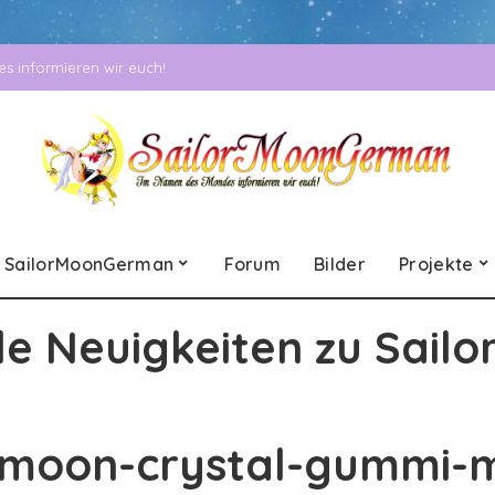
 informieren wir euch!
SailorMoonGerman
Forum
Bilder
Projekte
le Neuigkeiten zu Sailo
rmoon-crystal-gummi