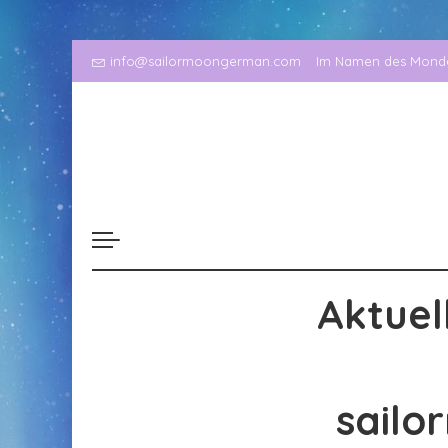
info@sailormoongerman.com
Im Namen des Mondes
Aktuel
sailo