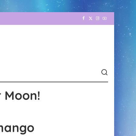
r Moon!
-mango