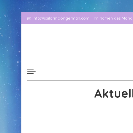
info@sailormoongerman.com
Im Namen des Mondes
Aktuel