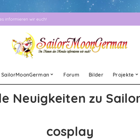
 informieren wir euch!
SailorMoonGerman
Forum
Bilder
Projekte
le Neuigkeiten zu Sailo
cosplay