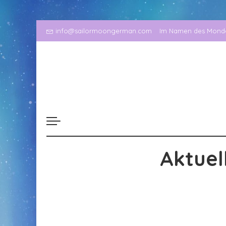
info@sailormoongerman.com
Im Namen des Mondes
Aktuel