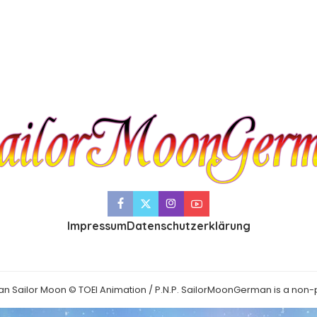
Impressum
Datenschutzerklärung
an Sailor Moon © TOEI Animation / P.N.P. SailorMoonGerman is a non-p